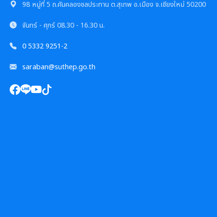
98 หมู่ที่ 5 ถ.คันคลองชลประทาน ต.สุเทพ อ.เมือง จ.เชียงใหม่ 50200
ศูนย์ข้อมูลข่าวสาร
จันทร์ - ศุกร์
08.30 - 16.30 น.
การเลือกตั้งท้องถิ่น
0 5332 9251-2
saraban@suthep.go.th
งานทะเบียนราษฎร
งานรักษาความสะอาดและจัดเก็บมูลฝอย
งานป้องกันและบรรเทาสาธารณภัย