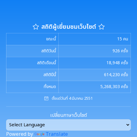
บัญชีราคาประเมินทุนทรัพย์ ภ.ด.ส.1 และ ภ.ด.ส.2
เอกสารดาวน์โหลด: กองยุทธศาสตร์และงบประมาณ
ประกาศอื่น ๆ
งานรักษาความสะอาดและจัดเก็บมูลฝอย
สถิติผู้เยี่ยมชมเว็บไซต์
งานป้องกันและบรรเทาสาธารณภัย
ขณะนี้
15
คน
สถิติวันนี้
926
ครั้ง
สถิติเดือนนี้
18,948
ครั้ง
สถิติปีนี้
614,230
ครั้ง
ทั้งหมด
5,268,303
ครั้ง
ตั้งแต่วันที่ 4 มีนาคม 2551
เปลี่ยนภาษาเว็บไซต์
Powered by
Translate