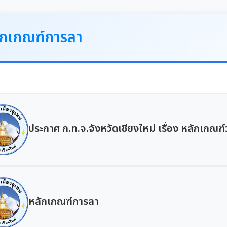
ักเกณฑ์การลา
ประกาศ ก.ท.จ.จังหวัดเชียงใหม่ เรื่อง หลักเก
หลักเกณฑ์การลา