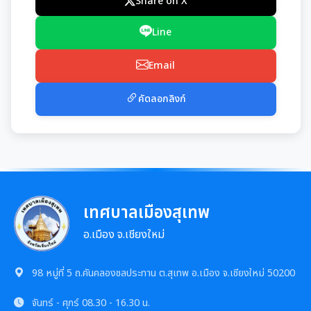
การเสริมสร้างและพัฒนาพนักงาน และข้าราชการท้อง
Share on X
แผนการบริหารและพัฒนาทรัพยากรบุคคล
ถิ่น
ความก้าวหน้าการจัดซื้อจัดจ้างหรือการจัดหาพัสดุ
Line
รายงานผลการบริหารและพัฒนาทรัพยากรบุคคล
คลินิกจริยธรรม
ประจำปี
การกำหนดอายุการใช้งานและอัตราค่าเสื่อมราคาสิน
Email
ทรัพย
เกร็ดความรู้ที่เกี่ยวข้องในการปฏิบัติงานราชการ
ประมวลจริยธรรมสำหรับเจ้าหน้าที่ของรัฐ
คัดลอกลิงก์
ผลการคัดเลือกพนักงานผู้มีคุณธรรมจริยธรรม
การขับเคลื่อนจริยธรรม
ซักซ้อมแนวทางปฏิบัติการใช้รถยนต์ของอปท.
องค์กรสุขภาวะ (Happy Workplace)
รายงานผลการดำเนินการองค์กรสุขภาวะ
เทศบาลเมืองสุเทพ
มติกทจ.เชียงใหม่
อ.เมือง จ.เชียงใหม่
การป้องกันการทุจริต
98 หมู่ที่ 5 ถ.คันคลองชลประทาน ต.สุเทพ อ.เมือง จ.เชียงใหม่ 50200
จันทร์ - ศุกร์
แนวปฏิบัติการจัดการเรื่องร้องเรียนการทุจริตฯ
08.30 - 16.30 น.
การขับเคลื่อนนโยบาย No Gift Policy