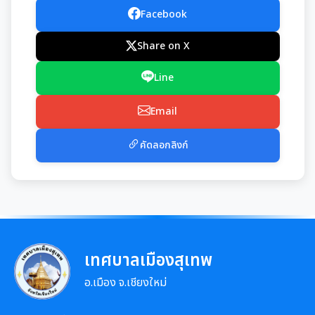
มุม KM การจัดการความรู้
Facebook
มาตรฐานกำหนดตำแหน่ง
Share on X
สรุปผลการประชุม ก.จ. ก.ท. และ ก.อบต.
Line
มติ ก.ท.จ.เชียงใหม่
Email
การเลื่อนขั้นเงินเดือน
คัดลอกลิงก์
สวัสดิการพนักงานส่วนท้องถิ่น
ความรู้เกี่ยวกับการแต่งเครื่องแบบข้าราชการ
หลักเกณฑ์การลา
เทศบาลเมืองสุเทพ
หลักเกณฑ์การคัดเลือกเข้ารับการอบรม
อ.เมือง จ.เชียงใหม่