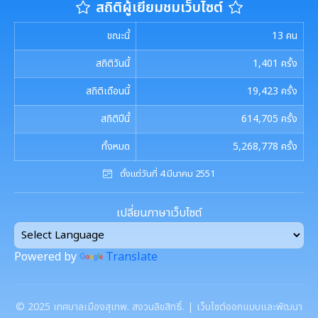
สถิติผู้เยี่ยมชมเว็บไซต์
ขณะนี้
13
คน
สถิติวันนี้
1,401
ครั้ง
สถิติเดือนนี้
19,423
ครั้ง
สถิติปีนี้
614,705
ครั้ง
ทั้งหมด
5,268,778
ครั้ง
ตั้งแต่วันที่ 4 มีนาคม 2551
เปลี่ยนภาษาเว็บไซต์
Powered by
Translate
©
2025
เทศบาลเมืองสุเทพ. สงวนลิขสิทธิ์. | เว็บไซต์ออกแบบและพัฒนา