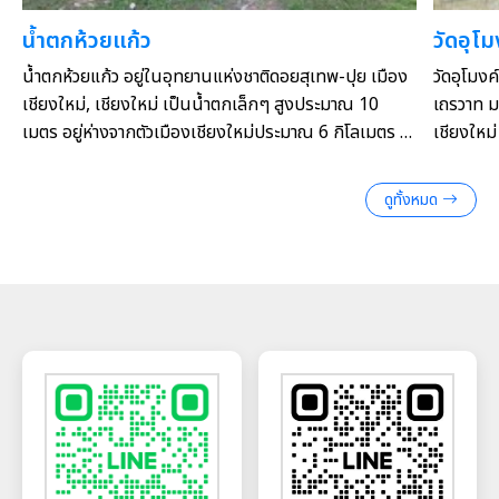
น้ำตกห้วยแก้ว
วัดอุโม
น้ำตกห้วยแก้ว อยู่ในอุทยานแห่งชาติดอยสุเทพ-ปุย เมือง
วัดอุโม
เชียงใหม่, เชียงใหม่ เป็นน้ำตกเล็กๆ สูงประมาณ 10
เถรวาท ม
เมตร อยู่ห่างจากตัวเมืองเชียงใหม่ประมาณ 6 กิโลเมตร มี
เชียงใหม่ จังหวัดเชี
น้ำไหลตลอดปี รอบๆ บริเวณสวยงามด้วยทิวทัศน์และ
ปี พ.ศ. 
ร่มรื่นด้วยพันธุ์ไม้นานาชนิด นอกจากนี้ยังมีที่พักผ่อนนำ
ร่วมกับพ
ดูทั้งหมด
อาหารไปนั่งรับประทานกันที่ผาเงิบและวังบัวบานอันเป็น
ปกครองสุ
สุสานแห่งความรักของสาวบัวบานผู้ถือรักเป็นสรณะ
พะเยา มาส
ปัจจุบัน)
ความใฝ่ใ
ให้รุ่งเร
รามคำแห
อาศัยอยู่
แพร่พระพ
ดังกล่าว
รามคำแหง
สงฆ์นี้ 