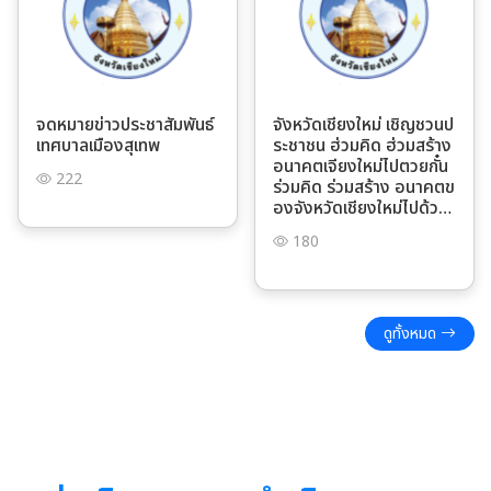
จดหมายข่าวประชาสัมพันธ์
จังหวัดเชียงใหม่ เชิญชวนป
เทศบาลเมืองสุเทพ
ระชาชน ฮ่วมคิด ฮ่วมสร้าง
อนาคตเจียงใหม่ไปตวยกั๋น
222
ร่วมคิด ร่วมสร้าง อนาคตข
องจังหวัดเชียงใหม่ไปด้วย
กัน" โดยการตอบแบบสำรว
180
จเพื่อประกอบการจัดทำแผ
นพัฒนาจังหวัดเชียงใหม่
ดูทั้งหมด