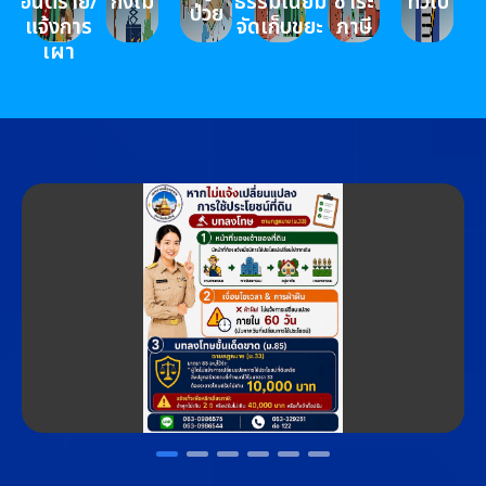
ป
ข่าวสาร
อันตราย/
กิ่งไม้
ธรรมเนียม
ชำระ
ป่วย
แจ้งการ
จัดเก็บขยะ
ภาษี
เผา