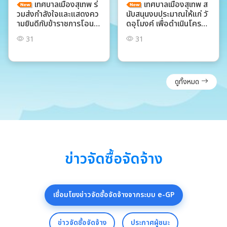
เทศบาลเมืองสุเทพ ร่
เทศบาลเมืองสุเทพ ส
วมส่งกำลังใจและแสดงคว
นับสนุนงบประมาณให้แก่ วั
ามยินดีกับข้าราชการโอน(ย้
ดอุโมงค์ เพื่อดำเนินโครงก
าย)
ารวิปัสสนาสัญจร ประจำปีง
31
31
บประมาณ พ.ศ. 2569 ณ วั
ดอุโมงค์ (สวนพุทธธรรม)
ดูทั้งหมด
ข่าวจัดซื้อจัดจ้าง
เชื่อมโยงข่าวจัดซื้อจัดจ้างจากระบบ e-GP
ข่าวจัดซื้อจัดจ้าง
ประกาศผู้ชนะ