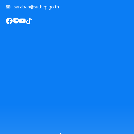
saraban@suthep.go.th