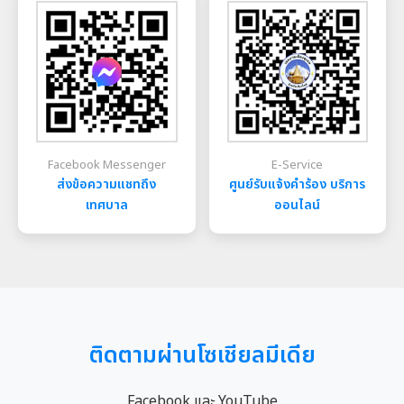
สืบไป ภาพจิตรกรรมภายในอุโมงค์ จิตรกรรมฝาผนังวัด
อุโมงค์ใน
เพดานโค้ง
กับเจดีย
ออกจำนวน
ที่ 4) มี
เท่านั้น 
Facebook Messenger
E-Service
สามารถเห
ส่งข้อความแชทถึง
ศูนย์รับแจ้งคำร้อง บริการ
อุโมงค์ม
เทศบาล
ออนไลน์
ลอกจิตรก
คัดลอกลา
สามารถเห
ล้านนาซึ่ง
ภาพจิตรกรรม
ภายในอุโ
ติดตามผ่านโซเชียลมีเดีย
สภาพที่ช
จิตรกรรมหลงเหลือแ
Facebook และ YouTube