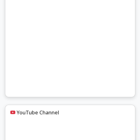
ทำให้น้ำไ
เคลือบลา
เอาคราบห
อ่อนตัวล
จึงปรากฏภาพจิต
วัดอุโมงค
เนื่องกับ
วัดอุโมงค
สร้างขึ้
ระฆังแบบ
พุทธศตวร
เจดีย์ทรง
เวลาของพ
มีการคลี่
อิทธิพลจา
YouTube Channel
สำคัญยุค
นา งานก่
สร้างเป็