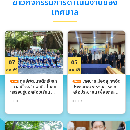
ข่าวกิจกรรมการดำเนินงานของ
เทศบาล
07
05
ส.ค. 69
ส.ค. 69
ศูนย์พัฒนาเด็กเล็กเท
เทศบาลเมืองสุเทพจัด
ศบาลเมืองสุเทพ เปิดโลกก
ประชุมคณะกรรมการช่วยเ
ารเรียนรู้นอกห้องเรียน ณ เ
หลือประชาชน เพื่อยกระดับ
ชียงใหม่ไนท์ซาฟารี
การดูแลประชาชนอย่างทั่ว
10
13
ถึง