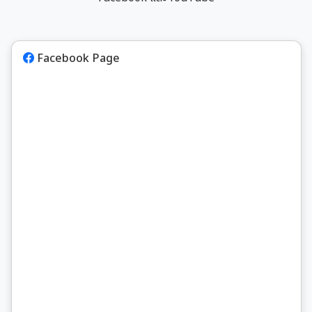
ย้อนรอยอ
จิตรกรรม
ศิลปากรช
ทำการสำร
Facebook Page
2542-กลางปี พ.ศ. 2
ซึ่งเป็น
กรมศิลปา
จิตรกรรม
งานของท
อุโมงค์ เป็นอย่างดี ส่วนก
วัดอุโมงค
ตอนตั้ง
เสริมควา
จิตรกรรม
ตลอดงานก
เส้น ระห
จิตรกรรมฝ
ทำให้อุโม