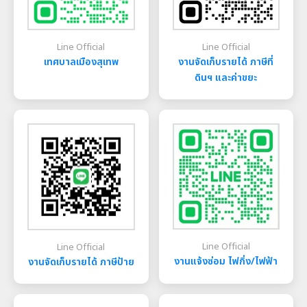
วัดเวฬุกัฏ
อาราธนาพร
Line Official
Line Official
เมื่อพระ
เทศบาลเมืองสุเทพ
งานจัดเก็บรายได้ ภาษีที่
เพราะมัว
ดินฯ และค่าขยะ
แย่งชิงร
การฟื้นฟ
พ.ศ. 191
เจ้ากือนา
พระมหาเถร
วัดอุโมง
ซ่อมแซมเ
จากเจดีย์ 
ชวงศ์มัง
ปกครองล้
Line Official
Line Official
ให้ร้าง ป
งานแจ้งซ่อม ไฟกิ่ง/ไฟฟ้า
งานจัดเก็บรายได้ ภาษีป้าย
แผ้วถางบู
นินต์พระ
จ.สุราษฎ