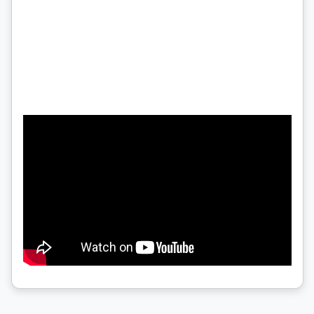
ของพระเม
ใต้ทรงระ
ของเจดีย
บัวคว่ำแ
มอญพม่า 
น่าจะเป็
ซ้อนลดหล
คือบัลลั
สำคัญที่
ของบานกล
รอบงานปร
เกี่ยวข้
เมื่อราว
สวดี (Th
(Pwasaw