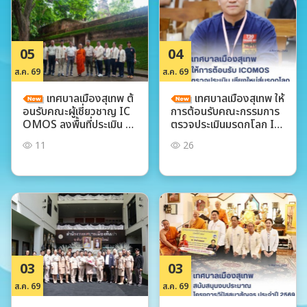
05
04
ส.ค. 69
ส.ค. 69
เทศบาลเมืองสุเทพ ต้
เทศบาลเมืองสุเทพ ให้
อนรับคณะผู้เชี่ยวชาญ IC
การต้อนรับคณะกรรมการ
OMOS ลงพื้นที่ประเมิน 2
ตรวจประเมินมรดกโลก IC
วัดสำคัญ ผลักดัน เชียงใหม่
OMOS ณ ห้องประชุมอง
11
26
นครหลวงล้านนาสู่มรดกโล
ค์การบริหารส่วนจังหวัดเชี
กทางวัฒนธรรม
ยงใหม่
03
03
ส.ค. 69
ส.ค. 69