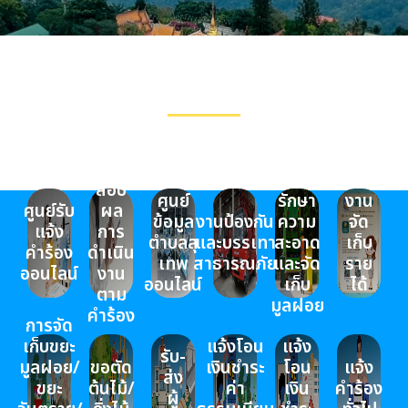
E-Service
งานบริการประชาชน เทศบาลเมืองสุเทพ
ตรวจ
งาน
สอบ
ศูนย์
รักษา
งาน
ศูนย์รับ
ผล
ข้อมูล
งานป้องกัน
ความ
จัด
แจ้ง
การ
ตำบลสุ
และบรรเทา
สะอาด
เก็บ
คำร้อง
ดำเนิน
เทพ
สาธารณภัย
และจัด
ราย
ออนไลน์
งาน
ออนไลน์
เก็บ
ได้
ตาม
มูลฝอย
คำร้อง
การจัด
เก็บขยะ
แจ้งโอน
แจ้ง
รับ-
ง
ขอรับ
มูลฝอย/
ขอตัด
เงินชำระ
โอน
ส่ง
อง
ข้อมูล
ขยะ
ต้นไม้/
ค่า
เงิน
ค
ผู้