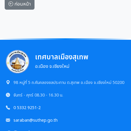
ก่อนหน้า
เทศบาลเมืองสุเทพ
อ.เมือง จ.เชียงใหม่
98 หมู่ที่ 5 ถ.คันคลองชลประทาน ต.สุเทพ อ.เมือง จ.เชียงใหม่ 50200
จันทร์ - ศุกร์
08.30 - 16.30 น.
0 5332 9251-2
saraban@suthep.go.th