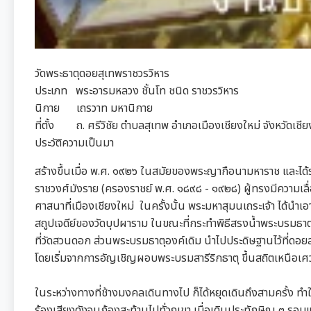
วัดพระธาตุดอยสุเทพราชวรวิหาร
ประเภท พระอารมหลวง ชั้นโท ชนิด ราชวรวิหาร
นิกาย เถรวาท มหานิกาย
ที่ตั้ง ถ. ศรีวิชัย ตำบลสุเทพ อำเภอเมืองเชียงใหม่ จังหวัดเชีย
ประวัติความเป็นมา
สร้างขึ้นเมื่อ พ.ศ. ๑๙๒๖ ในสมัยของพระญากือนามหาราช และได้รั
ราชวงศ์มังราย (ครองราชย์ พ.ศ. ๑๘๙๘ - ๑๙๒๘) ผู้ทรงมีความเล
ศาสนาที่เมืองเชียงใหม่ ในครั้งนั้น พระมหาสุมนเถระเจ้า ได้นำ
สถูปเจดีย์ของวัดบุปผาราม ในขณะที่กระทำพิธีสรงน้ำพระบรมธาต
ที่วัดสวนดอก ส่วนพระบรมธาตุองค์เดิม นำไปประดิษฐานไว้ที่ดอย
โดยเริ่มจากการอัญเชิญผอบพระบรมสารีริกธาตุ ขึ้นสถิตเหนือเศว
ในระหว่างทางที่ช้างมงคลเดินทางไป ก็ได้หยุดเดินถึงสามครั้ง ท
ร้องเสียงดังจนก้องสะท้านไปทั่วภูเขา เมื่อเดินประทักษิณ ๓ รอ