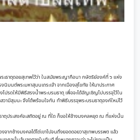
ะธาตุดอยสุเทพไว้ว่า ในสมัยพระญากือนา กษัตริย์องค์ที่ ๖ แห่ง
งนิมนต์พระมหาสุมนเถระเจ้า จากเมืองสุโขทัย ให้มาประกาศ
โปรดให้มีพิธีสรงน้ำพระบรมธาตุ เพื่อจะได้อัญเชิญไปบรรจุไว้ใน
มีสุมนะ จึงได้พร้อมใจกัน ทำพิธีบรรจุพระบรมธาตุองค์ใหม่ไว้
ประสงค์จะสถิตอยู่ ณ ที่ใด ก็ขอให้ช้างมงคลหยุด ณ ที่แห่งนั้น
 เนื่องจากช้างมงคลได้ไต่เขาไปจนถึงยอดดอยวาสุเทพบรรพต แล้ว
างมงคลนั้นล้มลงตายในทันที ซึ่งหมายความว่า จะไม่ยอมเป็น