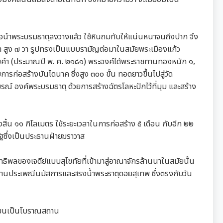
ื่อนำพระบรมธาตุลงวางแล้ว ใช้หินถมทับให้แน่นหนาจนถึงปาก จึง
ะ ๓ วา สูง ๗ วา รูปทรงเป็นแบบรามัญต่อมาในสมัยพระเมืองแก้ว
รายคำ (ประมาณปี พ. ศ. ๒๑๘๑) พระองค์ได้พระราชทานทองหนัก ๑,
ก่อสร้างบันไดนาค ซึ่งสูง ๓๐๐ ขั้น ทอดยาวขึ้นไปสู่วัด
 องค์พระบรมธาตุ ด้วยการสร้างฉัตรโลหะปักไว้ที่มุม และสร้าง
สิ้น ๑๑ กิโลเมตร ใช้ระยะเวลาในการก่อสร้าง ๕ เดือน กับอีก ๒๒
ัฐซึ่งเป็นประธานฝ่ายฆราวาส
ทธิพลของเจดีย์แบบสุโขทัยที่เข้ามาสู่อาณาจักรล้านนาในสมัยนั้น
 จะมีงานประเพณีนมัสการและสรงน้ำพระธาตุดอยสุเทพ ซึ่งตรงกับวัน
เบียนเป็นโบราณสถาน