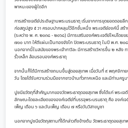
พาหนะของผู้ใดอีก
การสร้างเจดีย์ประดิษฐานพระบรมธาตุ เริ่มจากการขุดยอดดอยลึก
ก่อสถูปสูง ๕ วา ครอบปากหลุมไว้อีกชั้นหนึ่ง พระเจดีย์องค์นี้ สร
(ระหว่าง พ. ศ. ๒๐๓๘ - ๒๐๖๘) มีการเสริมองค์พระเจดีย์ใหม่โด
๗๐๐ บาท ให้ตีแผ่นเป็นทองจังโก ปิดพระบรมธาตุ ในปี พ.ศ. ๒๐๘๘ 
นอกจากนี้ในสมัยของพระเจ้ากาวิละ มีการสร้างวิหารขึ้น ๒ หลั
รั้วเหล็ก ล้อมรอบองค์พระธาตุ
จากนั้นก็ได้มีการสร้างถนนขึ้นสู่ดอยสุเทพ เมื่อวันที่ ๙ พฤศจ
วัน โดยได้รับความร่วมมือจากชาวบ้านทั่วภาคเหนือ และมีท่านครูบ
ปูชนียวัตถุที่สำคัญมากของวัดพระธาตุดอยสุเทพ ซึ่งได้แก่ พระเจ
ลักษณะโดยละเอียดขององค์เจดีย์ที่บรรจุพระบรมธาตุ คือ องค์เจดีย
เพ็ญ เดือน ๖ และวันเพ็ญ เดือน ๗ หรือวันวิสาขบูชา
นอกจากปูชนียวัตถุสถานที่ได้กล่าวถึงข้างต้น วัดพระธาตุดอยส