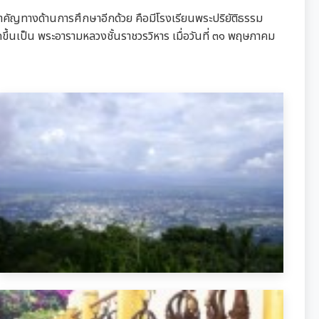
คัญทางด้านการศึกษาอีกด้วย คือมีโรงเรียนพระปริยัติธรรม
ึ้นเป็น พระอารามหลวงชั้นราชวรวิหาร เมื่อวันที่ ๓๑ พฤษภาคม