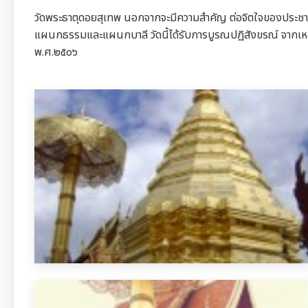
วัดพระธาตุดอยสุเทพ นอกจากจะมีความสำคัญ ต่อจิตใจของประชาช
แผนกธรรมและแผนกบาลี วัดนี้ได้รับการบูรณปฏิสังขรณ์ จากเหล่า
พ.ศ.๒๕๐๖