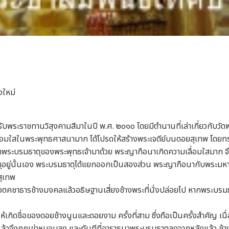
งใหม่
บพระราชทานวิสุงคามสีมาในปี พ.ศ. ๒๐๑๐ โดยมีตำนานที่เล่าเกี่ยวกับวัดพร
ื่อมใสในพระพุทธศาสนามาก ได้โปรดให้สร้างพระเจดีย์บนดอยสุเทพ โดยทร
เอาพระบรมธาตุของพระพุทธเจ้ามาด้วย พระญากือนาเกิดความเลื่อมใสมาก จึง
ุอยู่นั้นเอง พระบรมธาตุได้แยกออกเป็นสองส่วน พระญากือนากับพระมหาสวา
สุเทพ
ตคชาธารช้างมงคลแล้วอธิษฐานเสี่ยงช้างพระที่นั่งปล่อยไป หากพระบรมธาตุ
ำให้เกิดชื่อของดอยช้างนูนและดอยงาม ครั้งที่สาม ซึ่งถือเป็นครั้งสำคัญ
บแล้วจึงคุกเข่าหมอบลง และทันทีที่อาราธนาพระบรมธาตุลงจากหลังแล้ว ช้