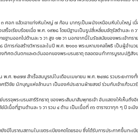
 ๓ ศอก แล้วเอาแท่งหินใหญ่ ๗ ก้อน มากรุเป็นผนังเหมือนหีบใบใหญ่ เม
้างเสร็จเรียบร้อยเมื่อ พ.ศ. ๑๙๒๘ โดยมีฐานเป็นรูปสี่เหลี่ยมจัตุรัสด้านล
ยขยายฐานออกไปด้านละ ๖ วา สูง ๑๒ วา นอกจากนี้ในรัชสมัยของพระเจ้าท
มีการก่อสร้างวิหารและในปี พ.ศ. ๒๑๐๐ พระมหามงคลโพธิ เป็นผู้อำนวยการ
ง ทางทิศตะวันตกและตะวันออกของพระบรมธาตุ ตลอดจนทำการบูรณปฏิสังขรณ์
ิกายน พ.ศ. ๒๔๗๗ สำเร็จสมบูรณ์ในเดือนเมษายน พ.ศ. ๒๔๗๘ รวมระยะทางทั้ง
าศรีวิชัย นักบุญแห่งล้านนา เป็นองค์ประธานฝ่ายสงฆ์ ร่วมกับเจ้าแก้วนวร
ดีย์บรรจุพระบรมสารีริกธาตุ ของพระสัมมาสัมพุทธเจ้า อันแสดงให้เห็นถึงอิ
์มีเนื้อที่ฐานด้านละ ๖ วา รวม ๔ ด้าน เป็นเนื้อที่ ๓๖ ตารางวาทุก ๆ ปี
ุเทพยังมีโบราณสถานในเขตระเบียงคดโดยรอบ ซึ่งได้รับการประกาศขึ้นทะ