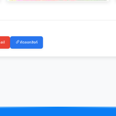
ail
คัดลอกลิงก์