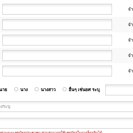
จ
จ
จ
จ
จ
นาย
นาง
นางสาว
อื่นๆ เช่นยศ ระบุ
กท่านระบุเลขบัตรประชาชน ท่านสามารถใช้เลขบัตรในการล็อกอินได้