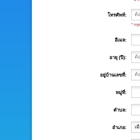
โทรศัพท์
* กร
อีเมล
อายุ (ปี)
อยู่บ้านเลขที่
หมู่ที่
ตำบล
อำเภอ