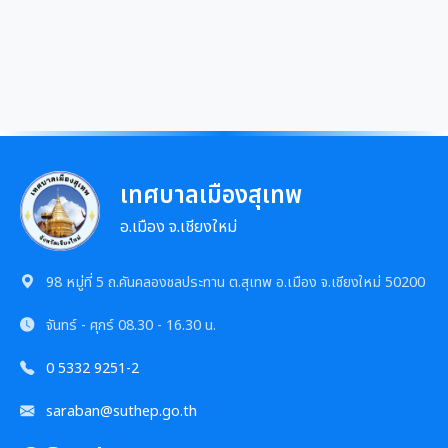
เทศบาลเมืองสุเทพ
อ.เมือง จ.เชียงใหม่
98 หมู่ที่ 5 ถ.คันคลองชลประทาน ต.สุเทพ อ.เมือง จ.เชียงใหม่ 50200
จันทร์ - ศุกร์
08.30 - 16.30 น.
0 5332 9251-2
saraban@suthep.go.th