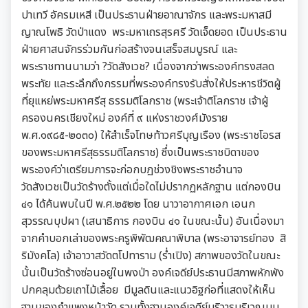
ปาเทวี อัครมเหสี เป็นประธานฝ่ายอาณาจักร และพระมหาสมี
ญาณโพธิ วัดป่าแดง พระมหาเถรสุรศรี วัดเจ็ดยอด เป็นประธาน
ฝ่ายศาสนจักรร่วมกันก่อสร้างจนเสร็จสมบูรณ์ และ
พระราชทานนามว่า ?วัดสังเวช? เนื่องจากว่าพระองค์ทรงสลด
พระทัย และระลึกถึงกรรมที่พระองค์ทรงรับสั่งให้ประหารชีวิตผู้
ที่ยุแหย่พระมหาศรีสุ ธรรมติโลกราช (พระเจ้าติโลกราช เจ้าผู้
ครองนครเชียงใหม่ องค์ที่ ๙ แห่งราชวงศ์มังราย
พ.ศ.๑๙๘๕-๒๐๓๐) ให้สำเร็จโทษท้าวศรีบุญเรือง (พระราชโอรส
ของพระมหาศรีสุธรรมติโลกราช) ซึ่งเป็นพระราชบิดาของ
พระองค์ว่าเตรียมการจะก่อกบฏช่วงชิงพระราชอำนาจ
วัดสังเวชเป็นวัดร้างตั้งแต่เมื่อใดไม่ปรากฏหลักฐาน แต่กองบิน
๔๑ ได้ค้นพบในปี พ.ศ.๒๕๒๒ โดย นาวาอากาศเอก เอนก
สุวรรณบุปผา (เสนาธิการ กองบิน ๔๑ ในขณะนั้น) อันเนื่องมา
จากคำบอกเล่าของพระครูพิพัฒคณาพิบาล (พระอาจารย์ทอง สิ
ริมังคโล) เจ้าอาวาสวัดตโปทาราม (ร่ำเปิง) สภาพของวัดในขณะ
นั้นเป็นวัดร้างซ่อนอยู่ในพงป่า องค์เจดีย์ประธานมีสภาพหักพัง
ปกคลุมด้วยเถาไม้เลื้อย มีมูลดินและแนวอิฐก่อที่แสดงให้เห็น
ฐานของกำแพงหน้าวัด รวมทั้งฐานองค์เจดีย์บริวารบริเวณมุม