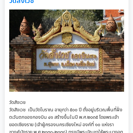
วัดสังเวช
วัดสังเวช
วัดสังเวช เป็นวัดโบราณ อายุกว่า ๕๐๐ ปี ตั้งอยู่บริเวณพื้นที่ฝั่ง
ตะวันตกของกองบิน ๔๑ สร้างขึ้นในปี พ.ศ.๒๐๓๕ โดยพระเจ้า
ยอดเชียงราย (เจ้าผู้ครองนครเชียงใหม่ องค์ที่ ๑๐ แห่งรา
ชวงศ์มังราย พ.ศ.๒๐๓๐-๒๐๓๘) ทรงมีพระบัญชาให้พระนางอต