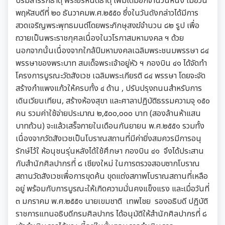
บรมสารีริกธาตุ พระอรหันตธาตุ เพิ่มเติมอีกจำนวนหนึ่ง เมื่อวัน
พฤหัสบดีที่ ๒๐ ธันวาคมพ.ศ.๒๕๕๐ ซึ่งในวันดังกล่าวได้มีการ
สวดเจริญพระพุทธมนต์โดยพระภิกษุสงฆ์จำนวน ๘๒ รูป เพื่อ
ถวายเป็นพระราชกุศลเนื่องในวโรกาสมหามงคล ฯ ด้วย
นอกจากนั้นเนื่องจากใกล้ปีมหามงคลเฉลิมพระชนมพรรษา ๘๔
พรรษาของพระบาท สมเด็จพระเจ้าอยู่หัว ฯ กองบิน ๔๑ ได้จัดทำ
โครงการบูรณะวัดสังเวช เฉลิมพระเกียรติ ๘๔ พรรษา โดยจะจัด
สร้างกำแพงแก้วให้ครบทั้ง ๔ ด้าน , ปรับปรุงถนนสำหรับการ
เดินเวียนเทียน, สร้างห้องสุขา และศาลาปฏิบัติธรรมความจุ ๑๕๐
คน รวมค่าใช้จ่ายประมาณ ๒,๕๐๐,๐๐๐ บาท (สองล้านห้าแสน
บาทถ้วน) จะแล้วเสร็จภายในเดือนกันยายน พ.ศ.๒๕๕๑ รวมทั้ง
เนื่องจากวัดสังเวชเป็นโบราณสถานที่มีค่ายิ่งสมควรมีการอนุ
รักษ์ไว้ใ ห้อนุชนรุ่นหลังได้ใช้ศึกษา กองบิน ๔๑ จึงได้ประสาน
กับสำนักศิลปากรที่ ๘ เชียงใหม่ ในการตรวจสอบซากโบราณ
สถานวัดสังเวชเพื่อการขุดค้น ขุดแต่งสภาพโบราณสถานที่เหลือ
อยู่ พร้อมกับการบูรณะให้เกิดความมั่นคงแข็งแรง และเมื่อวันที่
๓ มกราคม พ.ศ.๒๕๕๑ นายเขมชาติ เทพไชย รองอธิบดี ปฏิบัติ
ราชการแทนอธิบดีกรมศิลปากร ได้อนุมัติให้สำนักศิลปากรที่ ๘