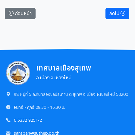
ก่อนหน้า
ถัดไป
เทศบาลเมืองสุเทพ
อ.เมือง จ.เชียงใหม่
98 หมู่ที่ 5 ถ.คันคลองชลประทาน ต.สุเทพ อ.เมือง จ.เชียงใหม่ 50200
จันทร์ - ศุกร์
08.30 - 16.30 น.
0 5332 9251-2
saraban@suthep.go.th