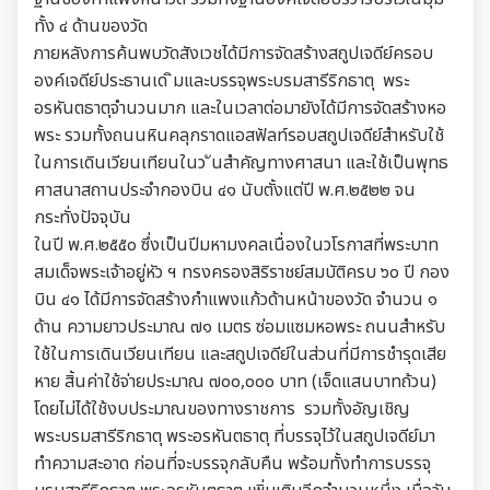
ทั้ง ๔ ด้านของวัด
ภายหลังการค้นพบวัดสังเวชได้มีการจัดสร้างสถูปเจดีย์ครอบ
องค์เจดีย์ประธานเด ิมและบรรจุพระบรมสารีริกธาตุ พระ
อรหันตธาตุจำนวนมาก และในเวลาต่อมายังได้มีการจัดสร้างหอ
พระ รวมทั้งถนนหินคลุกราดแอสฟัลท์รอบสถูปเจดีย์สำหรับใช้
ในการเดินเวียนเทียนในว ันสำคัญทางศาสนา และใช้เป็นพุทธ
ศาสนาสถานประจำกองบิน ๔๑ นับตั้งแต่ปี พ.ศ.๒๕๒๒ จน
กระทั่งปัจจุบัน
ในปี พ.ศ.๒๕๕๐ ซึ่งเป็นปีมหามงคลเนื่องในวโรกาสที่พระบาท
สมเด็จพระเจ้าอยู่หัว ฯ ทรงครองสิริราชย์สมบัติครบ ๖๐ ปี กอง
บิน ๔๑ ได้มีการจัดสร้างกำแพงแก้วด้านหน้าของวัด จำนวน ๑
ด้าน ความยาวประมาณ ๗๑ เมตร ซ่อมแซมหอพระ ถนนสำหรับ
ใช้ในการเดินเวียนเทียน และสถูปเจดีย์ในส่วนที่มีการชำรุดเสีย
หาย สิ้นค่าใช้จ่ายประมาณ ๗๐๐,๐๐๐ บาท (เจ็ดแสนบาทถ้วน)
โดยไม่ได้ใช้งบประมาณของทางราชการ รวมทั้งอัญเชิญ
พระบรมสารีริกธาตุ พระอรหันตธาตุ ที่บรรจุไว้ในสถูปเจดีย์มา
ทำความสะอาด ก่อนที่จะบรรจุกลับคืน พร้อมทั้งทำการบรรจุ