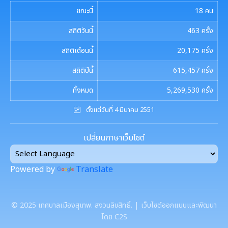
ขณะนี้
18
คน
สถิติวันนี้
463
ครั้ง
สถิติเดือนนี้
20,175
ครั้ง
สถิติปีนี้
615,457
ครั้ง
ทั้งหมด
5,269,530
ครั้ง
ตั้งแต่วันที่ 4 มีนาคม 2551
เปลี่ยนภาษาเว็บไซต์
Powered by
Translate
©
2025
เทศบาลเมืองสุเทพ. สงวนลิขสิทธิ์. | เว็บไซต์ออกแบบและพัฒนา
โดย C2S