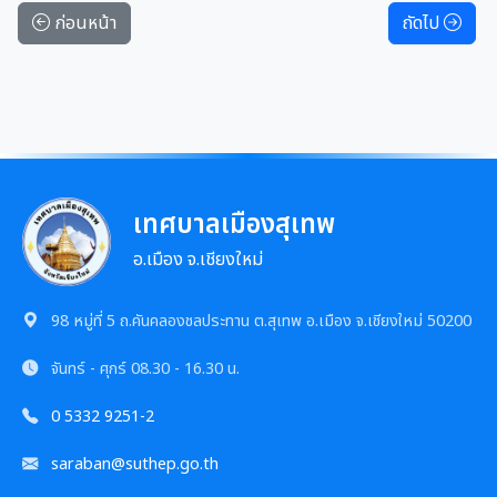
ก่อนหน้า
ถัดไป
เทศบาลเมืองสุเทพ
อ.เมือง จ.เชียงใหม่
98 หมู่ที่ 5 ถ.คันคลองชลประทาน ต.สุเทพ อ.เมือง จ.เชียงใหม่ 50200
จันทร์ - ศุกร์
08.30 - 16.30 น.
0 5332 9251-2
saraban@suthep.go.th