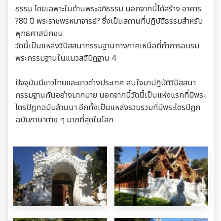
ธรรม โดยเฉพาะในด้านพระอภิธรรม นอกจากนี้ได้สร้าง อาคาร
?80 ปี พระราชพรหมาจารย์? ซึ่งเป็นสถานที่ปฏิบัติธรรมสำหรับ
พุทธศาสนิกชน
วัดนี้เป็นแหล่งวิปัสสนากรรมฐานทางภาคเหนือที่ทำการอบรม
พระกรรมฐานในแนวสติปัฎฐาน 4
ปัจจุบันมีชาวไทยและชาวต่างประเทศ สนใจมาปฏิบัติวิปัสสนา
กรรมฐานกันอย่างมากมาย นอกจากนี้วัดนี้เป็นแห่งแรกที่มีพระ
ไตรปิฏกฉบับล้านนา อีกทั้งเป็นแหล่งรวบรวมที่มีพระไตรปิฏก
ฉบับภาษาต่าง ๆ มากที่สุดในโลก