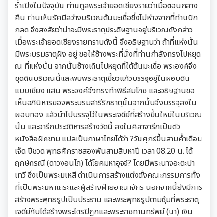
ร่ำเปิงในปัจจุบัน ท่านทูลพระเจ้ายอดเชียงรายว่าเมื่อตอนกลาง
คืน ท่านเห็นรัศมีสว่างบริเวณต้นมะเดื่อซึ่งไม่ห่างจากที่ท่านปัก
กลด จึงสงสัยว่าน่าจะมีพระธาตุประดิษฐานอยู่บริเวณดังกล่าว
เมื่อพระเจ้ายอดเชียงรายทราบดังนี้ จึงอธิษฐานว่า ถ้าที่แห่งนั้น
มีพระบรมธาตุฝัง อยู่ ขอให้ช้างพระที่นั่งที่ท่านกำลังทรงไปหยุด
ณ ที่แห่งนั้น จากนั้นช้างเดินไปหยุดที่ใต้ต้นมะเดื่อ พระองค์จึง
ขุดดินบริเวณนี้และพบพระธาตุเขี้ยวแก้วบรรจุอยู่ในผอบดิน
แบบเชียง แสน พระองค์จึงทรงทำพิธีสมโภช และอธิษฐานขอ
เห็นอภินิหารของพระบรมสารีริกธาตุนั้นจากนั้นจึงบรรจุลงใน
ผอบทอง แล้วนำไปบรรจุไว้ในพระเจดีย์ที่สร้างขึ้นใหม่ในบริเวณ
นั้น และจารึกประวัติหารสร้างวัดนี้ ลงในศิลาจารึกเป็นตัว
หนังสือฝักขาม แปลเป็นภาษาไทยได้ว่า ?วันศุกร์ขึ้นสามค่ำเดือน
เจ็ด ปีชวด พุทธศักราชสองพันสามสิบหาปี เวลา 08.20 น. ได้
ฤกษ์ภรณี (ดาวงอนไถ) ได้โยคมหาอุจจ์? โดยมีพระนางอะตะปา
เทวี ซึ่งเป็นพระมเหสี ดำเนินการสร้างแต่งตั้งคณะกรรมการทั้ง
ที่เป็นพระมหาเถระและผู้สร้างฝ่ายอาณาจักร นอกจากนี้ยังมีการ
สร้างพระพุทธรูปเป็นประธาน และพระพุทธรูปตามซุ้มที่พระธาตุ
เจดีย์กับได้สร้างพระไตรปิฏกและพระราชทานทรัพย์ (นา) เงิน