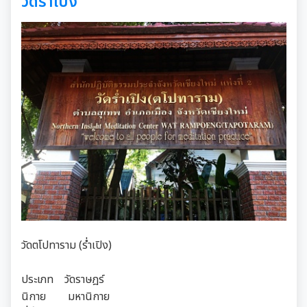
วัดร่ำเปิง
วัดตโปทาราม (ร่ำเปิง)
ประเภท วัดราษฎร์
นิกาย มหานิกาย