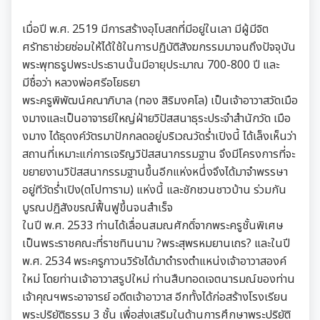
เมื่อปี พ.ศ. 2519 มีการสร้างอุโบสถที่มีอยู่ในเลา มีผู้มีจิต
ศรัทธาช่วยซ่อมให้ได้ใช้ในการปฏิบัติสังฆกรรมมาจนถึงปัจจุบัน
พระพุทธรูปพระประธานนั้นมีอายุประมาณ 700-800 ปี และ
มีชื่อว่า หลวงพ่อศรีอโยธยา
พระครูพิพัฒน์คณาภิบาล (ทอง สิริมงคโล) เป็นเจ้าอาวาสวัดเมือ
งมางและเป็นอาจารย์ใหญ่ฝ่ายวิปัสสนาธุระประจำสำนักวัด เมือ
งมาง ได้ธุดงค์วัตรมาปักกลดอยู่บริเวณวัดร่ำเปิงนี้ ได้เล็งเห็นว่า
สถานที่เหมาะแก่การเจริญวิปัสสนากรรมฐาน จึงมีโครงการที่จะ
ขยายงานวิปัสสนากรรมฐานขึ้นอีกแห่งหนึ่งจึงได้มาจำพรรษา
อยู่ทีวัดร่ำเปิง(ตโปทาราม) แห่งนี้ และชักชวนชาวบ้าน ร่วมกัน
บูรณปฏิสังขรณ์ฟื้นฟูขึ้นจนสำเร็จ
ในปี พ.ศ. 2533 ท่านได้เลื่อนสมณศักดิ์จากพระครูชั้นพิเศษ
เป็นพระราชคณะที่ราชทินนาม ?พระสุพรหมยานเถร? และในปี
พ.ศ. 2534 พระครูภาวนวิรัชได้มาดำรงตำแหน่งเจ้าอาวาสองค์
ใหม่ โดยท่านเจ้าอาวาสรูปใหม่ ท่านสืบทอดเจตนารมณ์ของท่าน
เจ้าคุณฯพระอาจารย์ อดีตเจ้าอาวาส อีกทั้งได้ก่อสร้างโรงเรียน
พระปริยัติธรรม 3 ชั้น เพื่อส่งเสริมในด้านการศึกษาพระปริยัติ