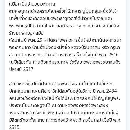
(เบี้ย) เป็นจำนวนมหาศาล
จากเหตุการณ์สงครามโลกครั้งที่ 2 ทหารญี่ปุ่นกลุ่มหนึ่งได้เข้า
มาพื้นที่วัดและลักลอบขุดพระธาตุเจดีย์ได้นำวัตถุโบราณและ
พระพุทธรูปไป ส่วนอุโบสถ และวิหาร ชำรุดทรุดโทรมลง วัดนี้จึง
ร้างมาหลายยุคสมัย
ต่อมาในปี พ.ศ. 2514 ได้สร้างพระวิหารขึ้นใหม่ จากนั้นอาราธนา
พระภิกษุชาว บ้านร่ำเปิงรูปหนึ่งชื่อ หลวงปู่จันทร์สม หรือ ครูบา
สม มาปกครองดูแลวัดจนวิหารสร้างเสร็จเสร็จในปี พ.ศ. 2516
ในปีเดียวกัน ท่านถึงแก่มรณภาพ วัดจึงขาดพระจำพรรษาจนถึง
ปลายปี 2517
ส่วนวิหารซึ่งเป็นที่ประดิษฐานพระประธานนั้นมีต้นไม้ขึ้นรก
ปกคลุมมาก แผ่นศิลาจารึกได้จมดินอยู่ในวิหาร ปี พ.ศ. 2484
คณะสงฆ์จังหวัดเชียงใหม่ จึงได้ประชุมตกลงกันให้อัญเชิญพระ
ประธานไปประดิษฐานไว้ ณ ด้านหลังพระวิหารวัดพระสิงห์
วรมหาวิหารในจังหวัดเชียงใหม่ และได้ร่วมกับกรรมการวัดทั้งผู้
มีจิตศรัทธาทั้งหลาย ทำการก่อสร้างพระวิหารขึ้นใหม่ เมื่อปี พ.ศ.
2515