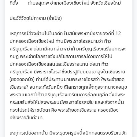
ที่ตั้ง ตำบลสุเทพ อำเภอเมืองเชียงใหม่ จังหวัดเชียงใหม่
ประวัติวัดตโปทาราม (ร่ำเปิง)
เหตุการณ์ล่วงผ่านไปในอดีต ในสมัยพระยามังรายองค์ที่ 12
ปกครองเมืองเชียงใหม่ ท่านมีพระราชโอรสนามว่า ท้าว
ศรีบุญเรือง ต่อมามีคนกล่าวหาว่าท้าวศรีบุญเรืองเตรียมการจะ
กบฏ พระเจ้าติโลกราชจึงแก้ไขสถานการณ์ด้วยการให้ไป
ปกครองเมืองเชียงแสนและเชียงรายแทน ต่อมา ท้าว
ศรีบุญเรือง มีพระราชโอรส ซึ่งประสูติบนยอเขาสูงในเชียงราย
(ยอดดอกบัว) ท่านได้ประทานนามพระราชโอรสว่า ?พระเจ้ายอด
เชียงราย? จนกระทั่งวันหนึ่ง ติโลกราชถูกเพ็ดทูลจากนางหอมุข
พระสนมเอกว่าท้าวศรีบุญเรืองเตรียมการก่อกบฏอีก จึงมีพระ
กระแสรับสั่งให้ปลงพระชนม์พระราชโอรสเสีย และหลังจากนั้น
ทรงโปรดให้ราชนัดดา คือ พระเจ้ายอดเชียงราย ครองเมือง
เชียงรายสืบต่อมา
เหตุการณ์ต่อจากนั้น มีพระธุดงค์รูปหนึ่งปักกลดตรงบริเวณวัด