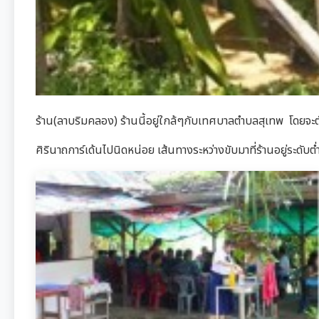
ร้าน(ลาบริมคลอง) ร้านนี้อยู่ใกล้ๆกับเทศบาลตำบลสุเทพ โดย
ศิรินาถการ์เด้นไปนิดหน่อย เส้นทางระหว่างขับมาที่ร้านอยู่ระดับ