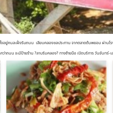
จะตั้งอยู่คนละฝั่งริมถนน เลียบคลองชลประทาน จากตลาดต้นพยอม ผ่านโ
ต่ำกว่าถนน จะมีป้ายร้าน ?ลาบริมคลอง? ทางซ้ายมือ เปิดบริการ วันจันทร์-เ