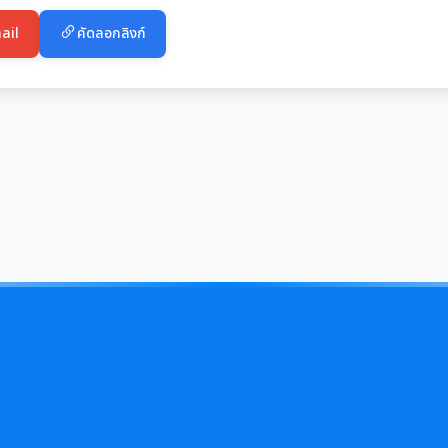
ail
คัดลอกลิงก์