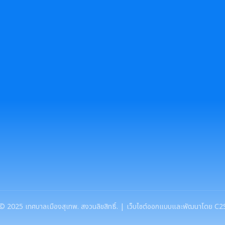
©
2025
เทศบาลเมืองสุเทพ. สงวนลิขสิทธิ์. | เว็บไซต์ออกแบบและพัฒนาโดย C2