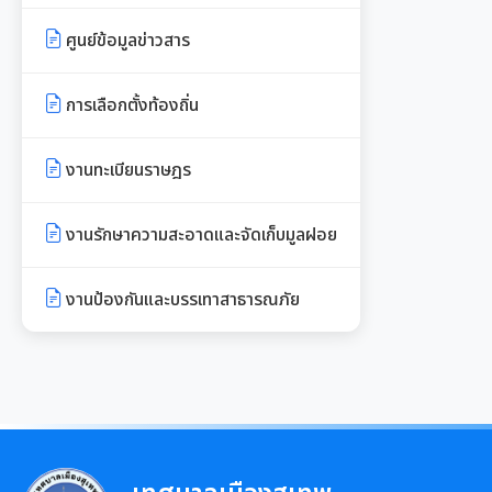
สังคม
แบบบัญชีรายการที่ดินฯ (ห้องชุด)
9
ศูนย์ข้อมูลข่าวสาร
ภ.ด.ส.4
เอกสารดาวน์โหลด: กองสาธารณสุข
เอกสารประชาสัมพันธ์การเลือกตั้ง
และสิ่งแวดล้อม
บัญชีราคาประเมินทุนทรัพย์ที่ดินสิ่ง
การเลือกตั้งท้องถิ่น
ปลูกสร้างภ.ด.ส1
รวบรวมวีดิทัศน์และสื่อ
เอกสารดาวน์โหลด: กองการศึกษาฯ
ประชาสัมพันธ์อาเซียนปี ๒๕๖๒
งานทะเบียนราษฎร
บัญชีราคาประเมินทุนทรัพย์ (ห้อง
เอกสารดาวน์โหลด: กองการเจ้า
ชุด) ภ.ด.ส.2
หน้าที่
งานรักษาความสะอาดและจัดเก็บมูลฝอย
บัญชีราคาประเมินทุนทรัพย์ ภ.ด.ส.1
เอกสารดาวน์โหลด: กองยุทธศาสตร์
และ ภ.ด.ส.2
งานป้องกันและบรรเทาสาธารณภัย
และงบประมาณ
ประกาศอื่น ๆ