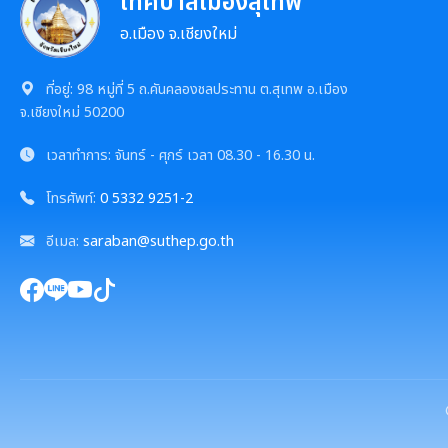
เทศบาลเมืองสุเทพ
อ.เมือง จ.เชียงใหม่
ที่อยู่:
98 หมู่ที่ 5 ถ.คันคลองชลประทาน ต.สุเทพ อ.เมือง
จ.เชียงใหม่ 50200
เวลาทำการ:
จันทร์ - ศุกร์
เวลา
08.30 - 16.30 น.
โทรศัพท์:
0 5332 9251-2
อีเมล:
saraban@suthep.go.th